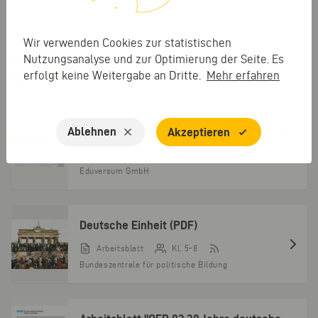
Deutsche Einheit (WORD)
Wir verwenden Cookies zur statistischen
Nutzungsanalyse und zur Optimierung der Seite. Es
Arbeitsblatt
Kl. 3-4
erfolgt keine Weitergabe an Dritte.
Mehr erfahren
Bundeszentrale für politische Bildung
Ablehnen
Quiz: Wirtschaftliche Folgen der Einheit
Akzeptieren
Unterrichtsbaustein
Kl. 7-13
Eduversum GmbH
Deutsche Einheit (PDF)
Arbeitsblatt
Kl. 5-8
Bundeszentrale für politische Bildung